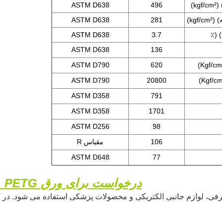
ASTM D638
496
kgf/cm²)
ASTM D638
281
kgf/cm²)
ASTM D638
3.7
٪
ASTM D638
136
ASTM D790
620
ASTM D790
20800
ASTM D358
791
ASTM D358
1701
ASTM D256
98
106
مقیاس R
ASTM D648
77
درخواست برای ورق PETG
ی، لوازم جانبی الکتریکی و محصولات پزشکی استفاده می شود. در کارب