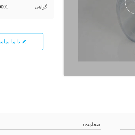
گواهی
9001
با ما تما
ضخامت: