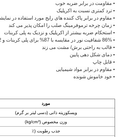
• مقاومت در برابر ضربه خوب
• ترد کمتری نسبت به اکریلیک
• مقاوم در برابر پاک کننده های رایج مورد استفاده در نما
• زمان چرخه ترموفرمینگ صلب را امکان پذیر می کند
• استحکام ضربه بیشتر از اکریلیک و نزدیک به پلی کربنات
• 86% شفافیت نور در مقایسه با 87% برای پلی کربنات و 92% برای اکریلیک
• قالب به راحتی برش/ مشت می زند
• دمای شکل دهی پایین
• قابل چاپ
• مقاوم در برابر مواد شیمیایی
• خود خاموش شونده
مورد
ویسکوزیته ذاتی (
دسی لیتر بر گرم)
وزن مخصوص (
kg/cm³)
جذب رطوبت (
٪