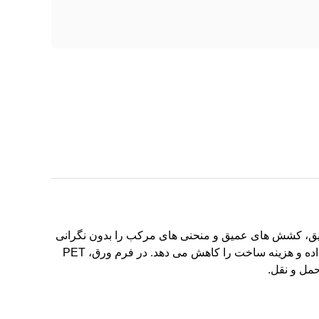
ات دقیق، کشش های عمیق و منحنی های مرکب را بدون نگرانی
در مورد دوام ارائه می دهد. PET به راحتی شکل می گیرد، برش داده می شود و پانچ می شود. همچنین آزادی طراحی را افزایش داده و هزینه ساخت را کاهش می دهد. در فرم ورق، PET
مل و نقل.