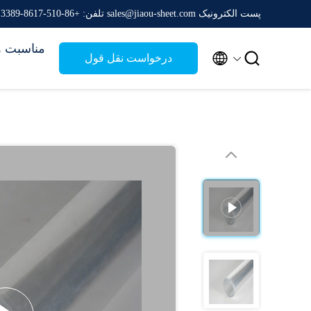
پست الکترونیک sales@jiaou-sheet.com
تلفن: +86-510-8617-3389
مناسبت ه


درخواست نقل قول