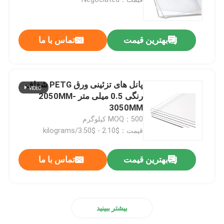
ورق PETG
بهترین قیمت
تماس با ما
رول ورق PETG
پانل های تزئینی ورق PETG شفاف
رزین PETG
رنگی 0.5 میلی متر 2050MM-
3050MM
MOQ：500 کیلوگرم
رزین PLA
قیمت：$2.10 - $3.50/kilograms
رول ورق PLA
بهترین قیمت
تماس با ما
ورق پلاستیکی PVC
بیشتر ببینید
رول پی وی سی