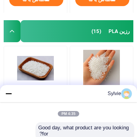
رزین PLA
(15)
فیلامنت PLA مقاوم در
رزین PLA عمده برای
Sylvie
برابر حرارت SPL701 -
فیلامنت 3D SPL101
خلوص بالا برای پرینت
های سه بعدی بادوام
4:35 PM
بهترین قیمت
بهترین قیمت
Good day, what product are you looking 
for?