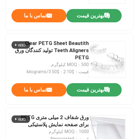
بهترین قیمت
تماس با ما
تور کارخانه
کنترل کیفیت
Clear PETG Sheet Beautith
Teeth Aligners تولید کنندگان ورق
با ما تماس بگیرید
PETG
MOQ：500 کیلوگرم
قیمت：$2.10 - $3.50/kilograms
اخبار
بهترین قیمت
تماس با ما
موارد
ورق PET
ورق شفاف 2 میلی متری PETG
برای صفحه نمایش پلاستیکی
MOQ：1000 کیلوگرم
رول PET
قیمت：Negociated