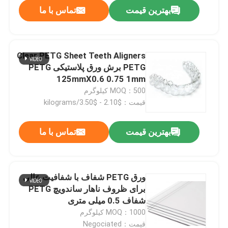
بهترین قیمت
تماس با ما
Clear PETG Sheet Teeth Aligners
PETG برش ورق پلاستیکی PETG
125mmX0.6 0.75 1mm
MOQ：500 کیلوگرم
قیمت：$2.10 - $3.50/kilograms
بهترین قیمت
تماس با ما
صفحه اصلی
ورق PETG شفاف با شفافیت عالی
برای ظروف ناهار ساندویچ PETG
محصولات
شفاف 0.5 میلی متری
MOQ：1000 کیلوگرم
درباره ما
قیمت：Negociated