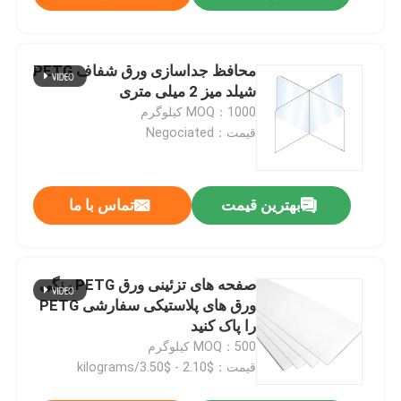
محافظ جداسازی ورق شفاف PETG
شیلد میز 2 میلی متری
MOQ：1000 کیلوگرم
قیمت：Negociated
بهترین قیمت
تماس با ما
صفحه های تزئینی ورق PETG رنگی
ورق های پلاستیکی سفارشی PETG
را پاک کنید
MOQ：500 کیلوگرم
قیمت：$2.10 - $3.50/kilograms