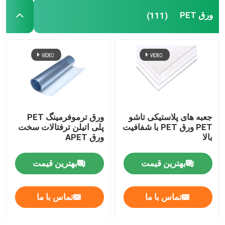
ورق PET
(111)
جعبه های پلاستیکی تاشو
ورق ترموفرمینگ PET
PET ورق PET با شفافیت
پلی اتیلن ترفتالات سخت
بالا
ورق APET
بهترین قیمت
بهترین قیمت
تماس با ما
تماس با ما