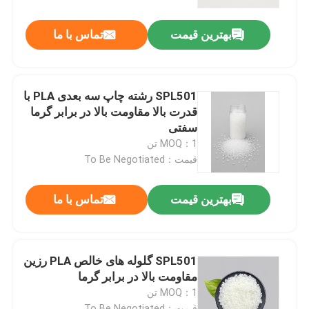
بهترین قیمت
تماس با ما
تور کارخانه
کنترل کیفیت
SPL501 رشته چاپ سه بعدی PLA با
قدرت بالا مقاومت بالا در برابر گرما
با ما تماس بگیرید
سفتی
MOQ：1 تن
قیمت：To Be Negotiated
اخبار
بهترین قیمت
تماس با ما
موارد
ورق PET
SPL501 گلوله های خالص PLA رزین
مقاومت بالا در برابر گرما
MOQ：1 تن
رول PET
قیمت：To Be Negotiated