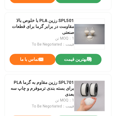
SPL501 رزین PLA با خلوص بالا
مقاومت در برابر گرما برای قطعات
صنعتی
MOQ：1 تن
قیمت：To Be Negotiated
بهترین قیمت
تماس با ما
SPL701 رزین مقاوم به گرما PLA
برای بسته بندی ترموفرم و چاپ سه
بعدی
MOQ：1 تن
قیمت：To Be Negotiated