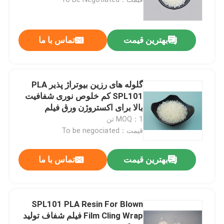
ورق PETG
بهترین قیمت
تماس با ما
رول ورق PETG
گلوله های رزین بیوتراژ پذیر PLA
رزین PETG
SPL101 کم خلوص نوری شفافیت
بالا برای اکستروژن ورق فیلم
MOQ：1 تن
رزین PLA
قیمت：To be negociated
رول ورق PLA
بهترین قیمت
تماس با ما
ورق پلاستیکی PVC
SPL101 PLA Resin For Blown
Film Cling Wrap فیلم شفاف تولید
رول پی وی سی