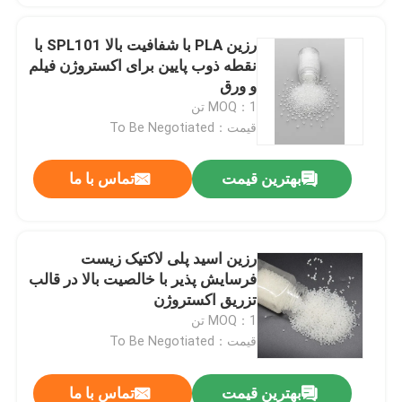
رزین PLA با شفافیت بالا SPL101 با
نقطه ذوب پایین برای اکستروژن فیلم
و ورق
MOQ：1 تن
قیمت：To Be Negotiated
بهترین قیمت
تماس با ما
رزین اسید پلی لاکتیک زیست
فرسایش پذیر با خالصیت بالا در قالب
تزریق اکستروژن
MOQ：1 تن
قیمت：To Be Negotiated
بهترین قیمت
تماس با ما