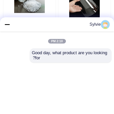
WS-502 اثر بالا PETG
WS-501 مواد غذایی
Sylvie
رزین ساخت و ساز محافظ
تماس با درجه PETG رزین
ماشین آلات صنعتی EU /
سازگار با محیط زیست
FDA
فیلم شرینک
2:10 PM
بهترین قیمت
بهترین قیمت
Good day, what product are you looking 
for?
تماس با ما
تماس با ما
بیشتر ببینید
خانه
دربارهی ما
تماس با ما
Desktop Site
نقشه سایت
سیاست حفظ حریم خصوصی