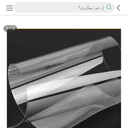
5
/
2