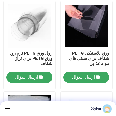
تور کارخانه
کنترل کیفیت
با ما تماس بگیرید
ورق پلاستیکی PETG
رول ورق PETG نرم رول
شفاف برای سینی های
ورق PETG برای تراز
مواد غذایی
شفاف
اخبار
ارسال سؤال
ارسال سؤال
موارد
ورق PET
Sylvie
رول PET