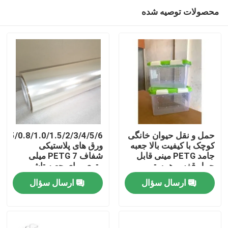
محصولات توصیه شده
حمل و نقل حیوان خانگی
/1.0/1.5/2/3/4/5/6/
کوچک با کیفیت بالا جعبه
ورق های پلاستیکی
جامد PETG مینی قابل
شفاف PETG 7 میلی
صفحه اصلی
حمل قفس همستر
متری برای جعبه تاشو
ارسال سؤال
ارسال سؤال
محصولات
درباره ما