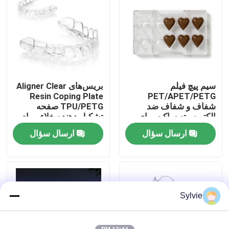
تور کارخانه
کنترل کیفیت
سیم پیچ فیلم
بریس‌های Aligner Clear
با ما تماس بگیرید
Resin Coping Plate
PET/APET/PETG
شفاف و شفاف ضد
TPU/PETG صفحه
الکتریسیته ساکن برای
تشکیل دهنده خلاء مواد
اخبار
قالب شکلات
نرم و سخت برای
ارسال سؤال
ارسال سؤال
ارتزهای نامرئی
موارد
ورق PET
Sylvie
رول PET