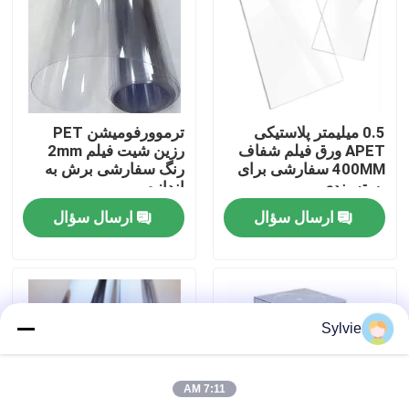
تور کارخانه
کنترل کیفیت
0.5 میلیمتر پلاستیکی
ترموورفومیشن PET
APET ورق فیلم شفاف
رزین شیت فیلم 2mm
با ما تماس بگیرید
400MM سفارشی برای
رنگ سفارشی برش به
بسته بندی
اندازه
ارسال سؤال
ارسال سؤال
اخبار
موارد
Sylvie
ورق PET
7:11 AM
رول PET