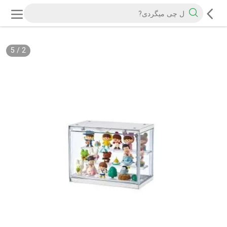
5
/
2