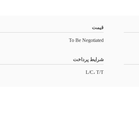
قیمت
To Be Negotiated
شرایط پرداخت
L/C، T/T