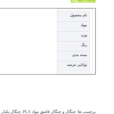
نام محصول
ظروف یکبار مصرف
مواد
پلاستیک، PS، PP نشاسته ذرت، PLA، و غیره
وزن
± 5٪، می تواند سفارشی شود
رنگ
روشن، سیاه، سفید، هر رنگی در
بسته بندی
1000pcs/case،یا با توجه به الزامات مشتری
توانایی عرضه
بيشتر از 700تا کانتينر 40 فوت در ماه
برچسب ها:
چنگال و چنگال قاشق مواد PLA
,
چنگال یکبار