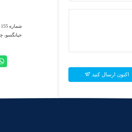
ش
جیانگسو، چ
اکنون ارسال کنید