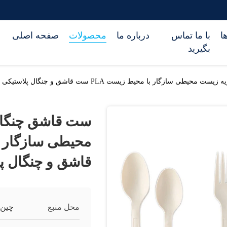
ا
با ما تماس
درباره ما
محصولات
صفحه اصلی
بگیرید
ار با محیط زیست PLA ست قاشق و چنگال پلاستیکی یکبار مصرف
ست قاشق چنگال 
قاشق و چنگال پ
محل منبع
چین