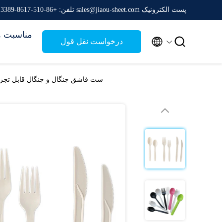
پست الکترونیک sales@jiaou-sheet.com
تلفن: +86-510-8617-3389
مناسبت ه


درخواست نقل قول
ست قاشق چنگال و چنگال قابل تجزیه زیست محیطی سازگ